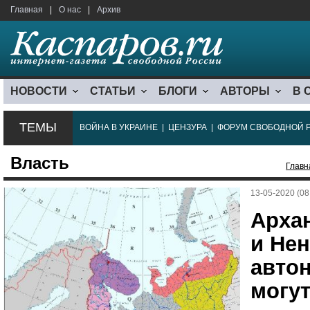
Главная
|
О нас
|
Архив
НОВОСТИ
СТАТЬИ
БЛОГИ
АВТОРЫ
В 
ТЕМЫ
ВОЙНА В УКРАИНЕ
|
ЦЕНЗУРА
|
ФОРУМ СВОБОДНОЙ 
Власть
Главн
13-05-2020 (08
Арха
и Не
авто
могу