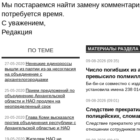
Мы постараемся найти замену комментария
потребуется время.
С уважением,
Редакция
МАТЕРИАЛЫ РАЗДЕЛА
ПО ТЕМЕ
09-08-2026 (09:35)
Ненецкие единороссы
27-05-2020
вышли из партии из-за несогласия
Число погибших из 
на объединение с
превысило полмилл
архангелогородцами
Би-би-си совместно с из
установила имена 238 014
Прием предложений по
25-05-2020
объединению Архангельской
области и НАО продлен на
09-08-2026 (09:01)
неопределенный срок
Следствие прекрати
полицейских, слома
Глава Коми высказался
20-05-2020
против объединения республики с
Следствие прекратило уг
Архангельской областью и НАО
отношении сотрудников п
Жителям НАО не
19-05-2020