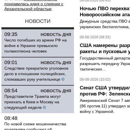
09-08-2026 (08:43)
понравилась идея о слиянии с
Ночью ПВО перехват
Архангельской областью
Новороссийском ата
НОВОСТИ
Дежурные средства ПВО в 
украинских беспилотника
09:35
НОВОСТЬ ДНЯ
09-08-2026 (08:35)
Число погибших из армии РФ на
США намерены разре
войне в Украине превысило
полмиллиона человек
ракеты и пусковые 
Государственный департ
09:01
НОВОСТЬ ДНЯ
разрешить передачу Украи
Следствие прекратило уголовное
тактических...
дело в отношении полицейских,
сломавших руку учительнице
©
08-08-2026 (10:02)
Сенат США утвердил
08:54
НОВОСТЬ ДНЯ
против РФ: Зеленск
Представители Трампа могут
Американский Сенат 7 ав
приехать в Киев и Москву на
(86 против 11) утвердил з
следующей неделе
©
войну с Украиной.
08:48
По новой схеме мошенничества
родителям сообщают об