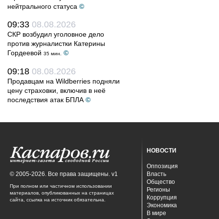
нейтрального статуса
©
09:33
08.08.2026
СКР возбудил уголовное дело
против журналистки Катерины
Гордеевой
©
35 мин.
09:18
08.08.2026
Продавцам на Wildberries подняли
цену страховки, включив в неё
последствия атак БПЛА
©
НОВОСТИ
Оппозиция
© 2005-2026. Все права защищены. v1
Власть
Общество
При полном или частичном использовании
Регионы
материалов, опубликованных на страницах
Коррупция
сайта, ссылка на источник обязательна.
Экономика
В мире