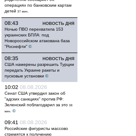
операциях по банковским картам
детей
37 мин.
08:43
НОВОСТЬ ДНЯ
Ночью ПВО перехватила 153
украинских БПЛА: под
Новороссийском атакована база
"Роснефти"
©
08:35
НОВОСТЬ ДНЯ
США намерены разрешить Турции
передать Украине ракеты и
пусковые установки
©
10:02
08.08.2026
Сенат США утвердил закон об
"адских санкциях" против РФ:
Зеленский поблагодарил за это
38
©
мин.
09:41
08.08.2026
Российские фигуристы массово
стремятся к получению