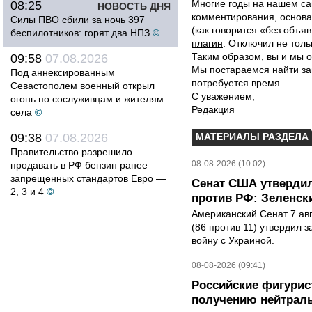
Многие годы на нашем са
08:25
НОВОСТЬ ДНЯ
комментирования, основа
Силы ПВО сбили за ночь 397
(как говорится «без объ
беспилотников: горят два НПЗ
©
плагин
. Отключил не толь
Таким образом, вы и мы о
09:58
07.08.2026
Мы постараемся найти за
Под аннексированным
потребуется время.
Севастополем военный открыл
С уважением,
огонь по сослуживцам и жителям
Редакция
села
©
09:38
07.08.2026
МАТЕРИАЛЫ РАЗДЕЛА
Правительство разрешило
08-08-2026 (10:02)
продавать в РФ бензин ранее
запрещенных стандартов Евро —
Сенат США утвердил
2, 3 и 4
©
против РФ: Зеленск
Американский Сенат 7 ав
(86 против 11) утвердил з
войну с Украиной.
08-08-2026 (09:41)
Российские фигурис
получению нейтраль