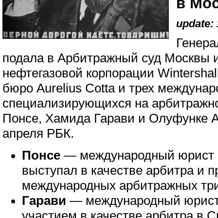
в Мо
update: 
Генера
подала в Арбитражный суд Москвы и
нефтегазовой корпорации Wintershal
бюро Aurelius Cotta и трех междуна
специализирующихся на арбитражно
Понсе, Хамида Гарави и Олуфунке А
апреля РБК.
Понсе
— международный юрист с
выступал в качестве арбитра и п
международных арбитражных три
Гарави
— международный юрист.
участием в качестве арбитра в 