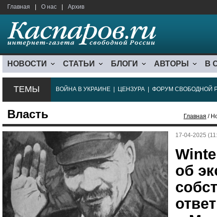
Главная
|
О нас
|
Архив
НОВОСТИ
СТАТЬИ
БЛОГИ
АВТОРЫ
В 
ТЕМЫ
ВОЙНА В УКРАИНЕ
|
ЦЕНЗУРА
|
ФОРУМ СВОБОДНОЙ 
Власть
Главная
/ Н
17-04-2025 (11
Winte
об э
собст
ответ