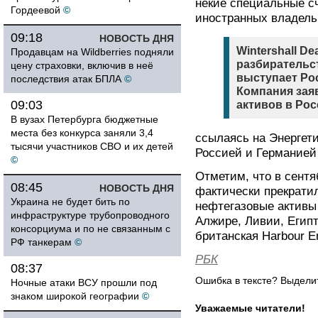
некие специальные с
Гордеевой
©
иностранных владель
09:18
НОВОСТЬ ДНЯ
Wintershall D
Продавцам на Wildberries подняли
разбирательс
цену страховки, включив в неё
выступает Ро
последствия атак БПЛА
©
Компания зая
09:03
активов в Рос
В вузах Петербурга бюджетные
места без конкурса заняли 3,4
ссылаясь на Энергет
тысячи участников СВО и их детей
Россией и Германией
©
Отметим, что в сентяб
08:45
НОВОСТЬ ДНЯ
фактически прекрати
Украина не будет бить по
нефтегазовые активы
инфраструктуре трубопроводного
Алжире, Ливии, Егип
консорциума и по не связанным с
британская Harbour E
РФ танкерам
©
РБК
08:37
Ошибка в тексте? Выдел
Ночные атаки ВСУ прошли под
знаком широкой географии
©
Уважаемые читатели!