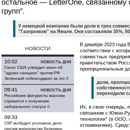
остальное — LetterOne, связанному
групп".
У немецкой компании были доли в трех совме
"Газпромом" на Ямале. Они составляли 35%, 50
В декабре 2023 года 
НОВОСТИ
соответствии с котор
совместных предприя
10:02
НОВОСТЬ ДНЯ
правительством Росси
Сенат США утвердил закон об
пропорциональные до
"адских санкциях" против РФ:
Зеленский поблагодарил за это
©
доли, пропор
собственност
09:41
НОВОСТЬ ДНЯ
переходили с
Российские фигуристы массово
стремятся к получению
нейтрального статуса
©
Их, в свою очередь, 
связанном с Южно-Ру
09:33
технологии" (в ООО,
СКР возбудил уголовное дело
отложениями). Средс
против журналистки Катерины