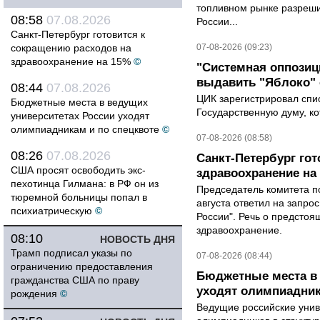
топливном рынке разрешил
08:58
07.08.2026
России...
Санкт-Петербург готовится к
сокращению расходов на
07-08-2026 (09:23)
здравоохранение на 15%
©
"Системная оппози
выдавить "Яблоко"
08:44
07.08.2026
ЦИК зарегистрировал спис
Бюджетные места в ведущих
Государственную думу, ко
университетах России уходят
олимпиадникам и по спецквоте
©
07-08-2026 (08:58)
08:26
07.08.2026
Санкт-Петербург го
США просят освободить экс-
здравоохранение на
пехотинца Гилмана: в РФ он из
Председатель комитета п
тюремной больницы попал в
августа ответил на запро
психиатрическую
©
России". Речь о предсто
здравоохранение.
08:10
НОВОСТЬ ДНЯ
Трамп подписал указы по
07-08-2026 (08:44)
ограничению предоставления
Бюджетные места в 
гражданства США по праву
уходят олимпиадник
рождения
©
Ведущие российские унив