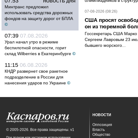
07:53
олимпиадников в структу
НОВОСТЬ ДНЯ
Минтранс предложил
07-08-2026 (08:26)
использовать средства дорожных
фондов на защиту дорог от БПЛА
США просят освобод
©
он из тюремной бол
Госсекретарь США Марко 
07:39
07.08.2026
Сергеем Лавровым 23 ию
Урал начал утро в режиме
бывшего морского...
беспилотной опасности, горит
склад Wilberries в Екатеринбурге
©
11:15
06.08.2026
КНДР развернет свое ракетное
подразделение в России для
нанесения ударов по Украине
©
НОВОСТИ
Оппозиция
© 2005-2026. Все права защищены. v1
Власть
Общество
При полном или частичном использовании