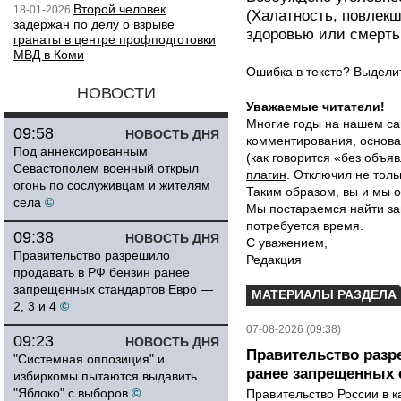
Второй человек
18-01-2026
(Халатность, повлекш
задержан по делу о взрыве
здоровью или смерть 
гранаты в центре профподготовки
МВД в Коми
Ошибка в тексте? Выдел
НОВОСТИ
Уважаемые читатели!
Многие годы на нашем са
09:58
НОВОСТЬ ДНЯ
комментирования, основа
Под аннексированным
(как говорится «без объ
Севастополем военный открыл
плагин
. Отключил не толь
огонь по сослуживцам и жителям
Таким образом, вы и мы о
села
©
Мы постараемся найти за
потребуется время.
09:38
НОВОСТЬ ДНЯ
С уважением,
Правительство разрешило
Редакция
продавать в РФ бензин ранее
запрещенных стандартов Евро —
МАТЕРИАЛЫ РАЗДЕЛА
2, 3 и 4
©
07-08-2026 (09:38)
09:23
НОВОСТЬ ДНЯ
Правительство разр
"Системная оппозиция" и
ранее запрещенных с
избиркомы пытаются выдавить
"Яблоко" с выборов
©
Правительство России в к