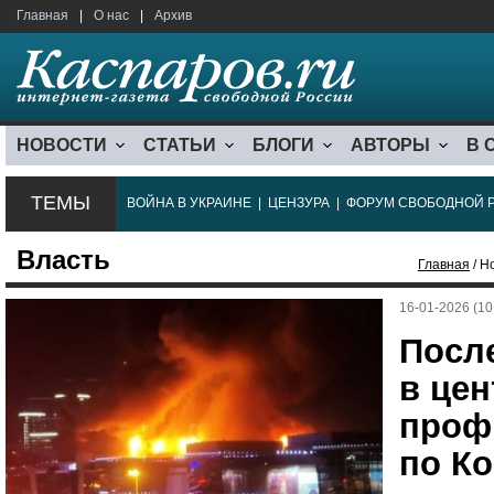
Главная
|
О нас
|
Архив
НОВОСТИ
СТАТЬИ
БЛОГИ
АВТОРЫ
В 
ТЕМЫ
ВОЙНА В УКРАИНЕ
|
ЦЕНЗУРА
|
ФОРУМ СВОБОДНОЙ 
Власть
Главная
/ Н
16-01-2026 (10
Посл
в цен
проф
по К