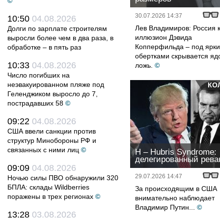
©
30.07.2026 14:37
10:50
04.08.2026
Лев Владимиров: Россия 
Долги по зарплате строителям
иллюзион Дэвида
выросли более чем в два раза, в
Копперфильда – под ярк
обработке – в пять раз
обертками скрывается яд
10:33
04.08.2026
ложь.
©
Число погибших на
неэвакуированном пляже под
КО
Геленджиком выросло до 7,
пострадавших 58
©
09:22
04.08.2026
США ввели санкции против
структур Минобороны РФ и
связанных с ними лиц
©
H – Hubris Syndrome:
делегированный рев
09:09
04.08.2026
29.07.2026 14:47
Ночью силы ПВО обнаружили 320
БПЛА: склады Wildberries
За происходящим в США
поражены в трех регионах
©
внимательно наблюдает
Владимир Путин...
©
13:28
03.08.2026