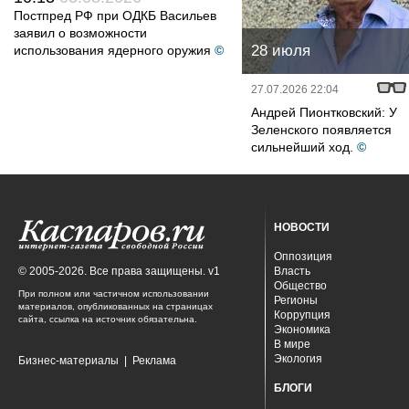
Постпред РФ при ОДКБ Васильев
заявил о возможности
28 июля
использования ядерного оружия
©
27.07.2026 22:04
Андрей Пионтковский: У
Зеленского появляется
сильнейший ход.
©
НОВОСТИ
Оппозиция
© 2005-2026. Все права защищены. v1
Власть
Общество
При полном или частичном использовании
Регионы
материалов, опубликованных на страницах
Коррупция
сайта, ссылка на источник обязательна.
Экономика
В мире
Экология
Бизнес-материалы
|
Реклама
БЛОГИ