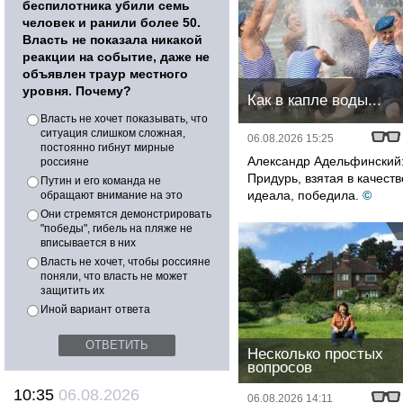
беспилотника убили семь
человек и ранили более 50.
Власть не показала никакой
реакции на событие, даже не
объявлен траур местного
уровня. Почему?
Как в капле воды...
Власть не хочет показывать, что
ситуация слишком сложная,
06.08.2026 15:25
постоянно гибнут мирные
Александр Адельфинский
россияне
Придурь, взятая в качеств
Путин и его команда не
идеала, победила.
©
обращают внимание на это
Они стремятся демонстрировать
"победы", гибель на пляже не
вписывается в них
Власть не хочет, чтобы россияне
поняли, что власть не может
защитить их
Иной вариант ответа
Несколько простых
вопросов
10:35
06.08.2026
06.08.2026 14:11