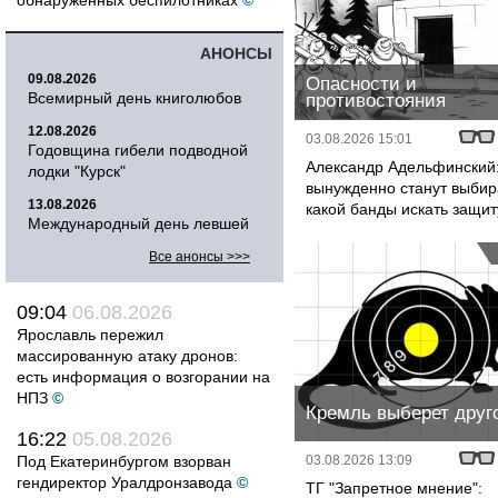
обнаруженных беспилотниках
©
АНОНСЫ
09.08.2026
Опасности и
Всемирный день книголюбов
противостояния
12.08.2026
03.08.2026 15:01
Годовщина гибели подводной
Александр Адельфинский
лодки "Курск"
вынужденно станут выбира
13.08.2026
какой банды искать защит
Международный день левшей
Все анонсы >>>
09:04
06.08.2026
Ярославль пережил
массированную атаку дронов:
есть информация о возгорании на
НПЗ
©
Кремль выберет друг
16:22
05.08.2026
Под Екатеринбургом взорван
03.08.2026 13:09
гендиректор Уралдронзавода
©
ТГ "Запретное мнение":