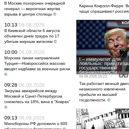
В Москве похоронен очередной
Карина Кокрэлл-Ферре: В
генерал — вероятная жертва
чаще спрашивают россия
взрыва в центре столицы
©
КО
10:13
06.08.2026
В Киевской области 6 августа
объявлен днем траура по 17
убитым мирным жителям
©
10:00
06.08.2026
Морские линии направления
I – иммунитет для
лояльных: приватиза
Турция—Новороссийск массово
государственной
вводят надбавки за военные риски
безнаказанности
©
04.08.2026 16:23
Так работает вечный двиг
09:28
06.08.2026
незаконного извлечения
Загрузка авиарейсов между
прибыли из высшей
Москвой и Санкт-Петербургом
госдолжности.
©
снизилась на 18%, вина в "Коврах"
©
КО
09:13
06.08.2026
Минобороны РФ доложило о 605