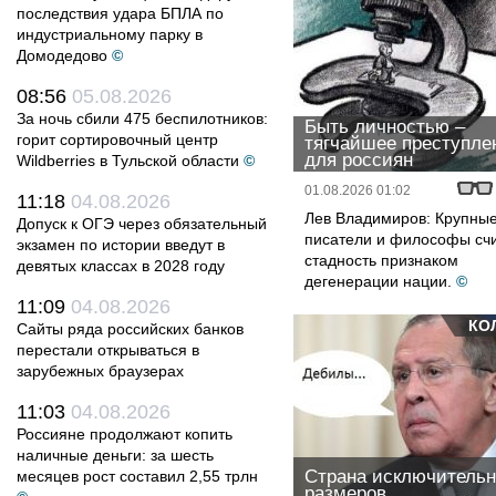
последствия удара БПЛА по
индустриальному парку в
Домодедово
©
08:56
05.08.2026
За ночь сбили 475 беспилотников:
Быть личностью –
горит сортировочный центр
тягчайшее преступле
для россиян
Wildberries в Тульской области
©
01.08.2026 01:02
11:18
04.08.2026
Лев Владимиров: Крупны
Допуск к ОГЭ через обязательный
писатели и философы сч
экзамен по истории введут в
стадность признаком
девятых классах в 2028 году
дегенерации нации.
©
11:09
04.08.2026
КО
Сайты ряда российских банков
перестали открываться в
зарубежных браузерах
11:03
04.08.2026
Россияне продолжают копить
наличные деньги: за шесть
Страна исключитель
месяцев рост составил 2,55 трлн
размеров