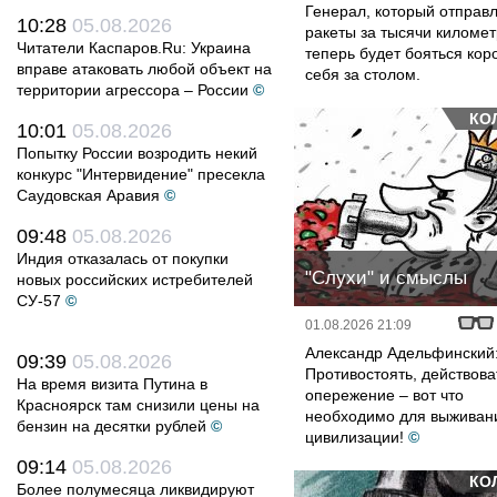
Генерал, который отправ
10:28
05.08.2026
ракеты за тысячи километ
Читатели Каспаров.Ru: Украина
теперь будет бояться кор
вправе атаковать любой объект на
себя за столом.
территории агрессора – России
©
КО
10:01
05.08.2026
Попытку России возродить некий
конкурс "Интервидение" пресекла
Саудовская Аравия
©
09:48
05.08.2026
Индия отказалась от покупки
"Слухи" и смыслы
новых российских истребителей
СУ-57
©
01.08.2026 21:09
Александр Адельфинский
09:39
05.08.2026
Противостоять, действова
На время визита Путина в
опережение – вот что
Красноярск там снизили цены на
необходимо для выживан
бензин на десятки рублей
©
цивилизации!
©
09:14
05.08.2026
КО
Более полумесяца ликвидируют