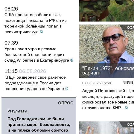
08:26
США просят освободить экс-
пехотинца Гилмана: в РФ он из
тюремной больницы попал в
КО
психиатрическую
©
07:39
Урал начал утро в режиме
беспилотной опасности, горит
склад Wilberries в Екатеринбурге
©
"Пекин 1972", обновл
11:15
06.08.2026
вариант
КНДР развернет свое ракетное
подразделение в России для
07.08.2026 15:58
нанесения ударов по Украине
©
Андрей Пионтковский: Це
месяц я, с растущей наде
фиксировал всё новые си
ОПРОС
от руководства КНР...
©
Результаты
Под Геленджиком не были
приняты меры безопасности,
КО
и на пляже обломки сбитого