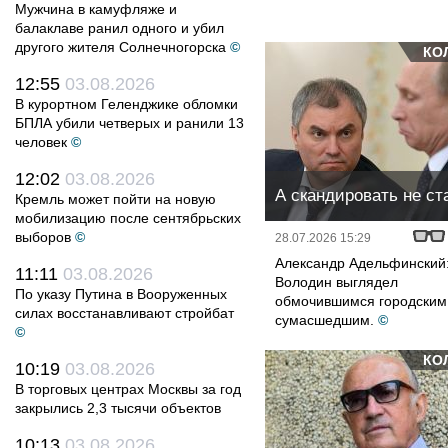
Мужчина в камуфляже и
балаклаве ранил одного и убил
другого жителя Солнечногорска
©
КО
12:55
03.08.2026
В курортном Геленджике обломки
БПЛА убили четверых и ранили 13
человек
©
12:02
03.08.2026
А скандировать не ста
Кремль может пойти на новую
мобилизацию после сентябрьских
выборов
©
28.07.2026 15:29
Александр Адельфинский
11:11
03.08.2026
Володин выглядел
По указу Путина в Вооруженных
обмочившимся городским
силах восстанавливают стройбат
сумасшедшим.
©
©
КО
10:19
03.08.2026
В торговых центрах Москвы за год
закрылись 2,3 тысячи объектов
10:13
03.08.2026