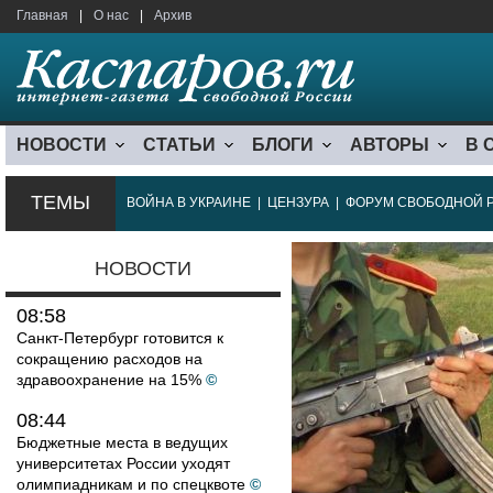
Главная
|
О нас
|
Архив
НОВОСТИ
СТАТЬИ
БЛОГИ
АВТОРЫ
В 
ТЕМЫ
ВОЙНА В УКРАИНЕ
|
ЦЕНЗУРА
|
ФОРУМ СВОБОДНОЙ 
НОВОСТИ
08:58
Санкт-Петербург готовится к
сокращению расходов на
здравоохранение на 15%
©
08:44
Бюджетные места в ведущих
университетах России уходят
олимпиадникам и по спецквоте
©